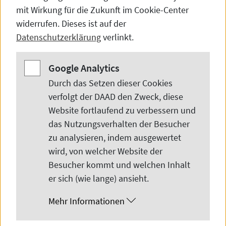
mit Wirkung für die Zukunft im
Cookie-Center
widerrufen. Dieses ist auf der
Datenschutzerklärung
verlinkt.
Google Analytics
Google Analytics
Durch das Setzen dieser
Cookies
© GettyImages/Larry Washburn
verfolgt der DAAD den Zweck, diese
Website
fortlaufend zu verbessern und
Deutschland ist das ideale Land zum
das Nutzungsverhalten der Besucher
studieren! Hochschulbildung auf
zu analysieren, indem ausgewertet
wird, von welcher
Website
der
Weltklasse-Niveau, interessante Städte,
Besucher kommt und welchen Inhalt
wunderschöne Natur und viele Menschen
er sich (wie lange) ansieht.
aus der ganzen Welt.
Mehr Informationen