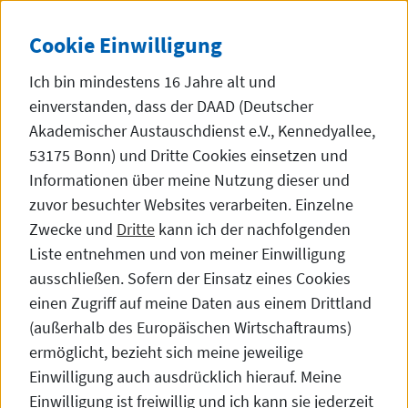
Direkt zum Inhalt
KO
DE
EN
SEITE AUF 한국어 ANZEI
SEITE AUF ENG
Cookie
Einwilligung
Ich bin mindestens 16 Jahre alt und
einverstanden, dass der DAAD (Deutscher
Akademischer Austauschdienst e.V., Kennedyallee,
53175 Bonn) und Dritte
Cookies
einsetzen und
Studieren & Forschen in Deutschland
Informationen über meine Nutzung dieser und
zuvor besuchter
Websites
verarbeiten. Einzelne
Zwecke und
Dritte
kann ich der nachfolgenden
Liste entnehmen und von meiner Einwilligung
Deutschland kennenlernen
ausschließen. Sofern der Einsatz eines Cookies
einen Zugriff auf meine Daten aus einem Drittland
(außerhalb des Europäischen Wirtschaftraums)
ermöglicht, bezieht sich meine jeweilige
Einwilligung auch ausdrücklich hierauf. Meine
Einwilligung ist freiwillig und ich kann sie jederzeit